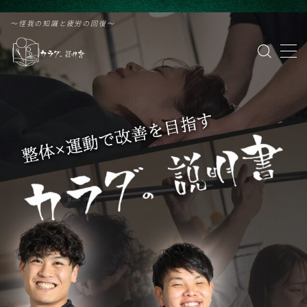
G-PVZDF61VZF
〜怪我の知識と疲労の回復〜
MENU
カラダの説明書 緑橋
治療院はこちら
パーソナルトレーニング
野球
ランニング
サッカー