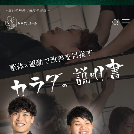
G-PVZDF61VZF
〜怪我の知識と疲労の回復〜
MENU
カラダの説明書 緑橋
治療院はこちら
パーソナルトレーニング
野球
ランニング
サッカー