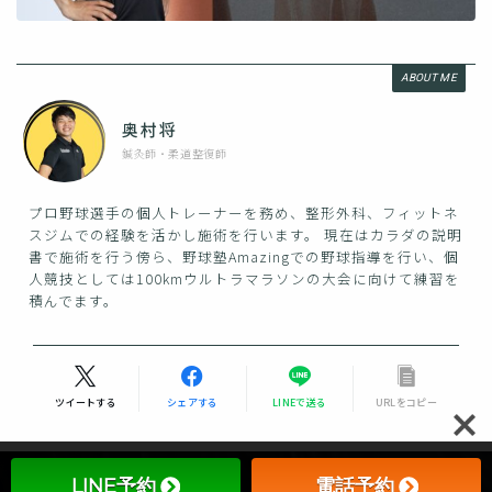
ABOUT ME
奥村将
鍼灸師・柔道整復師
プロ野球選手の個人トレーナーを務め、整形外科、フィットネ
スジムでの経験を活かし施術を行います。 現在はカラダの説明
書で施術を行う傍ら、野球塾Amazingでの野球指導を行い、個
人競技としては100kmウルトラマラソンの大会に向けて練習を
積んでます。
Follow Me
ツイートする
シェアする
LINEで送る
URLをコピー
LINE予約
電話予約