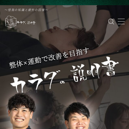
G-PVZDF61VZF
〜怪我の知識と疲労の回復〜
MENU
カラダの説明書 緑橋
治療院はこちら
パーソナルトレーニング
野球
ランニング
サッカー