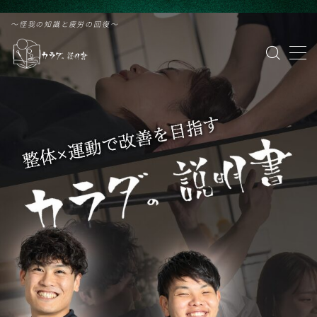
G-PVZDF61VZF
〜怪我の知識と疲労の回復〜
MENU
カラダの説明書 緑橋
治療院はこちら
パーソナルトレーニング
野球
ランニング
サッカー