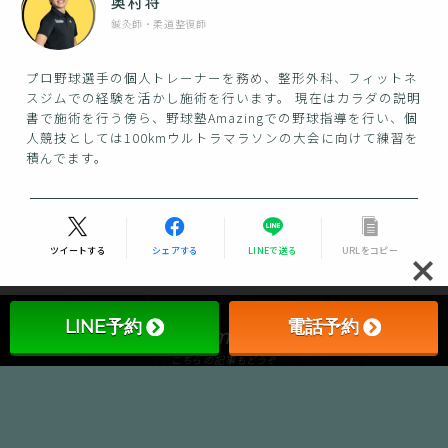
奥村将
鍼灸師・柔道整復師
プロ野球選手の個人トレーナーを務め、整形外科、フィットネ
スジムでの経験を活かし施術を行います。 現在はカラダの説明
書で施術を行う傍ら、野球塾Amazingでの野球指導を行い、個
人競技としては100kmウルトラマラソンの大会に向けて練習を
積んでます。
Follow Me
ツイートする
シェアする
LINEで送る
URLをコピー
LINE予約
電話予約
Recommend
こちらの記事もどうぞ