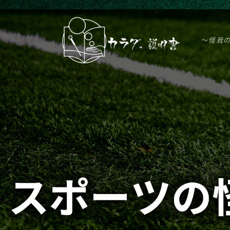
G-PVZDF61VZF
〜怪我