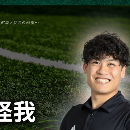
の知識と疲労の回復〜
カラダの説明書 緑橋
治療院はこちら
パーソナルトレーニング
野球
ランニング