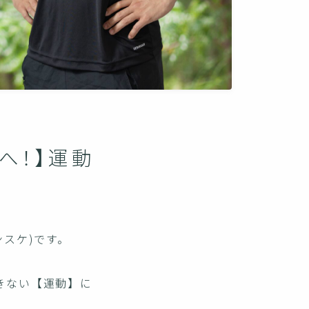
へ！】運動
スケ)です。
きない【運動】に