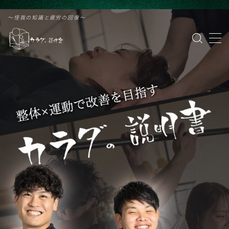
G-PVZDF61VZF
〜怪我の知識と疲労の回復〜
MENU
カラダの説明書 緑橋
治療院はこちら
パーソナルトレーニング
野球
ランニング
サッカー